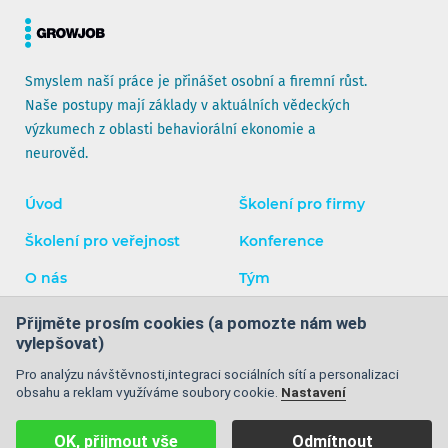
Smyslem naší práce je přinášet osobní a firemní růst.
Naše postupy mají základy v aktuálních vědeckých
výzkumech z oblasti behaviorální ekonomie a
neurověd.
Úvod
Školení pro firmy
Školení pro veřejnost
Konference
O nás
Tým
Blog
Kontakty
Přijměte prosím cookies (a pomozte nám web
vylepšovat)
Facebook
Instagram
YouTube
LinkedIn
Pro analýzu návštěvnosti,integraci sociálních sítí a personalizaci
obsahu a reklam využíváme soubory cookie.
Nastavení
Obchodní podmínky
|
Ochrana osobních údajů
|
Cookies
|
OK, přijmout vše
Odmítnout
Mapa stránek
| © 2008 - 2026 GrowJOB Institute