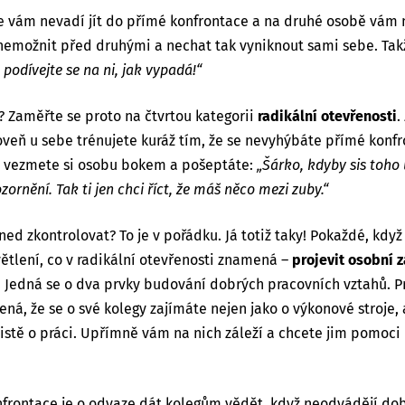
že vám nevadí jít do přímé konfrontace a na druhé osobě vám n
 znemožnit před druhými a nechat tak vyniknout sami sebe. Tak
podívejte se na ni, jak vypadá!“
y? Zaměřte se proto na čtvrtou kategorii
radikální otevřenosti
.
oveň u sebe trénujete kuráž tím, že se nevyhýbáte přímé konfr
í, vezmete si osobu bokem a pošeptáte:
„Šárko, kdyby sis toho 
rnění. Tak ti jen chci říct, že máš něco mezi zuby.“
ed zkontrolovat? To je v pořádku. Já totiž taky! Pokaždé, kdy
větlení, co v radikální otevřenosti znamená –
projevit osobní 
.
Jedná se o dva prvky budování dobrých pracovních vztahů.
P
á, že se o své kolegy zajímáte nejen jako o výkonové stroje, a
 čistě o práci. Upřímně vám na nich záleží a chcete jim pomo
nfrontace
je o odvaze dát kolegům vědět, když neodvádějí dobr