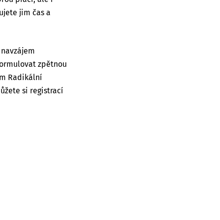
ujete jim čas a
ě navzájem
 formulovat zpětnou
em Radikální
žete si registrací