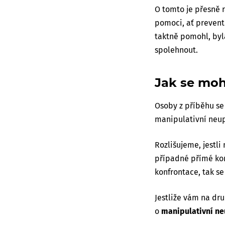
O tomto je přesně r
pomoci, ať prevent
taktně pomohl, byl
spolehnout.
Jak se mohl
Osoby z příběhu se
manipulativní neup
Rozlišujeme, jestli
případné přímé kon
konfrontace, tak s
Jestliže vám na dr
o
manipulativní n