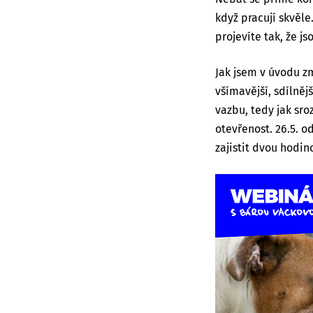
když pracují skvěle
projevíte tak, že js
Jak jsem v úvodu z
všímavější, sdílněj
vazbu, tedy jak sro
otevřenost. 26.5. o
zajistit dvou hodin