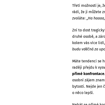
Třetí možností je, 
rádi, že ji můžete
zvoláte:
„Ha haaaa, 
Zní to dost tragick
druhé osobě, a zár
kolem vás více lid
budu vděčná za upozo
Máte tendenci se hn
raději přejdu k vys
přímé konfrontace
osobní
zájem znamen
bytosti. Nejde jen
o něco lepší.
Nebát se přímé ko