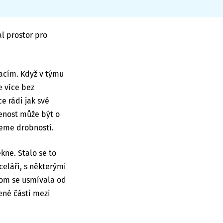
l prostor pro
uacím. Když v týmu
e více bez
e rádi jak své
řenost může být o
neme drobností.
kne. Stalo se to
celáři, s některými
tom se usmívala od
ené části mezi