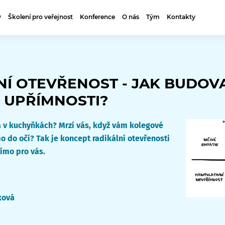
y
Školení pro veřejnost
Konference
O nás
Tým
Kontakty
NÍ OTEVŘENOST - JAK BUDOV
 UPŘÍMNOSTI?
 v kuchyňkách? Mrzí vás, když vám kolegové
o do očí? Tak je koncept radikální otevřenosti
ímo pro vás.
ková