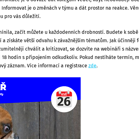
. Informovat je o změnách v týmu a dát prostor na reakce. Věn
ou pro vás důležití.
mínila, začít můžete u každodenních drobností. Budete k sob
ší a získáte větší odvahu k závažnějším tématům. Jak účinněji
zumitelněji chválit a kritizovat, se dozvíte
na webináři s názv
d 18 hodin
s připojením odkudkoliv. Pokud nestíháte termín, mů
ový záznam. Více informací a registrace
zde
.