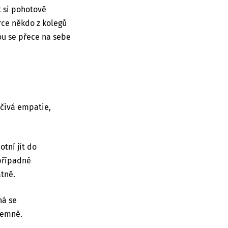
t si pohotově
rce někdo z kolegů
ou se přece na sebe
ičivá empatie,
tní jít do
 případné
atně.
ná se
íjemně.