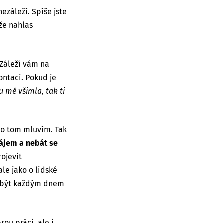
ezáleží. Spíše jste
že nahlas
Záleží vám na
ontaci. Pokud je
u mě všimla, tak ti
ž o tom mluvím. Tak
zájem a nebát se
rojevit
le jako o lidské
ci být každým dnem
ou práci, ale i