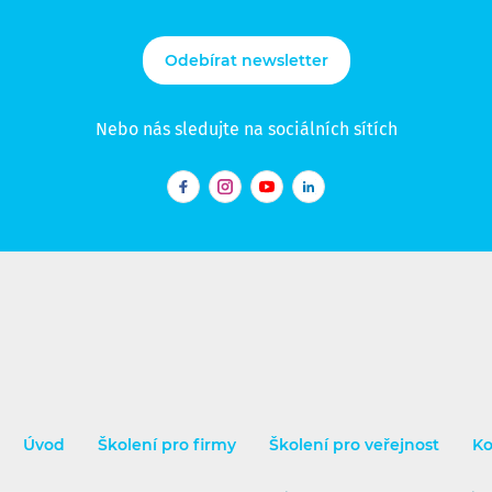
Odebírat newsletter
Nebo nás sledujte na sociálních sítích
Facebook
Instagram
YouTube
LinkedIn
Úvod
Školení pro firmy
Školení pro veřejnost
Ko