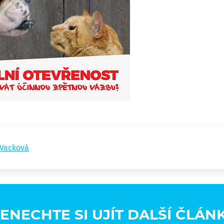
 Vacková
ENECHTE SI UJÍT DALŠÍ ČLÁN