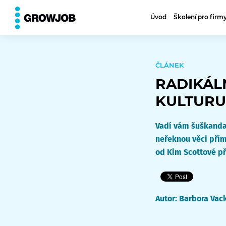
⮨
VŠECHNY ČLÁNKY
Úvod
Školení pro firm
ČLÁNEK
RADIKÁL
KULTURU
Vadí vám šuškanda
neřeknou věci přím
od Kim Scottové př
Autor:
Barbora Vac