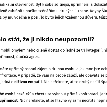
adikální otevřenost. Být k sobě sdílnější, upřímnější a dokáza
ivně zabráníte horším scénářům u druhých i u sebe. Kdyby Šá
a by mu vděčná a posílilo by to jejich vzájemnou důvěru. Můž
o stát, že ji nikdo neupozornil?
 mohli omylem nebo cíleně dostat do jedné ze tří kategorií:
n
římnost, útočná agrese.
 máte upřímný osobní zájem o druhou osobu a jak moc jste ocho
frontace. V případě, že vám na osobě záleží, ale obáváte se
e jedná o
ničivou empatii
. Nic neřeknete, ať se druhý necítí šp
uhé osobě nezáleží a chcete se vyhnout přímé konfrontaci, jed
eupřímnost
. Nic neřeknete, ať se hlavně vy sami necítíte nepř