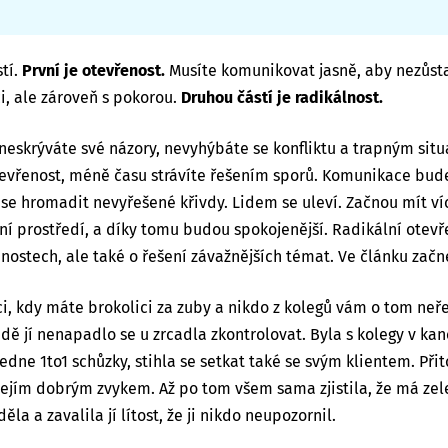
tí.
První je otevřenost.
Musíte komunikovat jasně, aby nezůsta
i, ale zároveň s pokorou.
Druhou částí je radikálnost.
neskrýváte své názory, nevyhýbáte se konfliktu a trapným sit
tevřenost, méně času strávíte řešením sporů. Komunikace bud
se hromadit nevyřešené křivdy. Lidem se uleví. Začnou mít víc
vní prostředí, a díky tomu budou spokojenější. Radikální otev
ostech, ale také o řešení závažnějších témat. Ve článku zač
ci, kdy máte brokolici za zuby a nikdo z kolegů vám o tom neře
dě jí nenapadlo se u zrcadla zkontrolovat. Byla s kolegy v kan
ne 1to1 schůzky, stihla se setkat také se svým klientem. Při
 jejím dobrým zvykem. Až po tom všem sama zjistila, že má zel
ěla a zavalila jí lítost, že ji nikdo neupozornil.