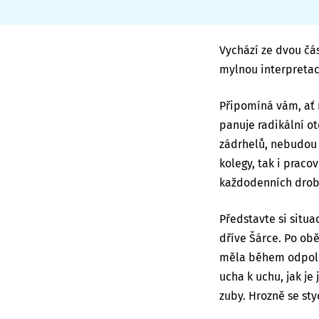
Vychází ze dvou čás
mylnou interpretac
Připomíná vám, ať 
panuje radikální o
zádrhelů, nebudou 
kolegy, tak i praco
každodenních drobn
Představte si situa
dříve Šárce. Po obě
měla během odpoled
ucha k uchu, jak je
zuby. Hrozně se styd