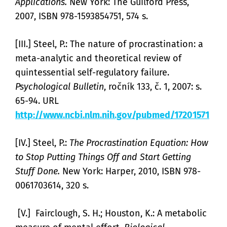
Applications.
New York: The Guilford Press,
2007, ISBN 978-1593854751, 574 s.
[III.] Steel, P.: The nature of procrastination: a
meta-analytic and theoretical review of
quintessential self-regulatory failure.
Psychological Bulletin
, ročník 133, č. 1, 2007: s.
65-94. URL
http://www.ncbi.nlm.nih.gov/pubmed/17201571
[IV.] Steel, P.:
The Procrastination Equation: How
to Stop Putting Things Off and Start Getting
Stuff Done.
New York: Harper, 2010, ISBN 978-
0061703614, 320 s.
[V.] Fairclough, S. H.; Houston, K.:
A metabolic