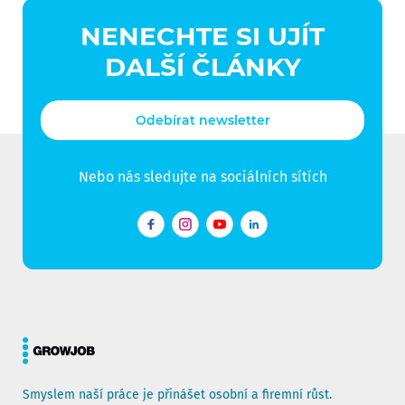
NENECHTE SI UJÍT
DALŠÍ ČLÁNKY
Odebírat newsletter
Nebo nás sledujte na sociálních sítích
Facebook
Instagram
YouTube
LinkedIn
Smyslem naší práce je přinášet osobní a firemní růst.