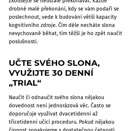
Zkoušejte se neustále překonávat. Každé
drobné malé překonání, kdy se vám podaří se
poslechnout, vede k budování větší kapacity
kognitivního zdroje. Čím déle necháte slona
nevychovaně běhat, tím těžší je ho zpět naučit
poslušnosti.
UČTE SVÉHO SLONA,
VYUŽIJTE 30 DENNÍ
„TRIAL“
Naučit či odnaučit svého slona nějakou
dovednost není jednorázová věc. Často se
doporučuje využívat dvacetidenní až
třicetidenní učící proceduru. Pokud nějakou
činnost zopakujeme s dostatečnou četností,