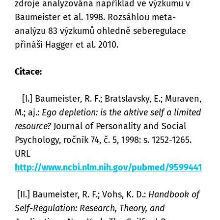
zdroje analyzována například ve výzkumu v
Baumeister et al. 1998. Rozsáhlou meta-
analýzu 83 výzkumů ohledně seberegulace
přináší Hagger et al. 2010.
Citace:
[I.] Baumeister, R. F.; Bratslavsky, E.; Muraven,
M.; aj.:
Ego depletion: is the aktive self a limited
resource?
Journal of Personality and Social
Psychology, ročník 74, č. 5, 1998: s. 1252-1265.
URL
http://www.ncbi.nlm.nih.gov/pubmed/9599441
[II.] Baumeister, R. F.; Vohs, K. D.:
Handbook of
Self-Regulation: Research, Theory, and