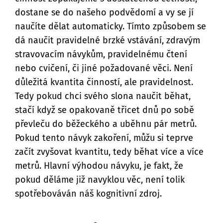
dostane se do našeho podvědomí a vy se jí
naučíte dělat automaticky. Tímto způsobem se
dá naučit pravidelné brzké vstávání, zdravým
stravovacím návykům, pravidelnému čtení
nebo cvičení, či jiné požadované věci. Není
důležitá kvantita činností, ale pravidelnost.
Tedy pokud chci svého slona naučit běhat,
stačí když se opakovaně třicet dnů po sobě
převleču do běžeckého a uběhnu pár metrů.
Pokud tento návyk zakoření, můžu si teprve
začít zvyšovat kvantitu, tedy běhat více a více
metrů. Hlavní výhodou návyku, je fakt, že
pokud děláme již navyklou věc, není tolik
spotřebováván náš kognitivní zdroj.