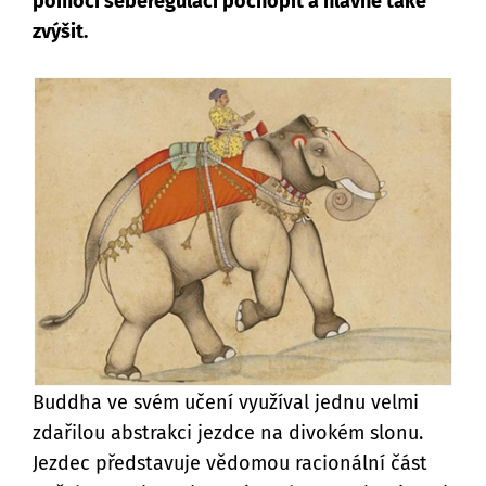
pomoci seberegulaci pochopit a hlavně také
zvýšit.
Buddha ve svém učení využíval jednu velmi
zdařilou abstrakci jezdce na divokém slonu.
Jezdec představuje vědomou racionální část