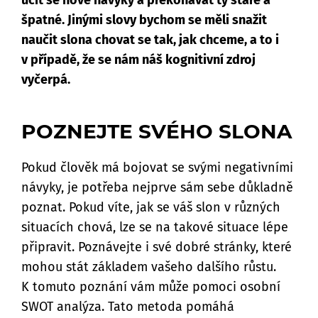
učit se nové návyky a překonávat ty staré a
špatné. Jinými slovy bychom se měli snažit
naučit slona chovat se tak, jak chceme, a to i
v případě, že se nám náš kognitivní zdroj
vyčerpá.
POZNEJTE SVÉHO SLONA
Pokud člověk má bojovat se svými negativními
návyky, je potřeba nejprve sám sebe důkladně
poznat. Pokud víte, jak se váš slon v různých
situacích chová, lze se na takové situace lépe
připravit. Poznávejte i své dobré stránky, které
mohou stát základem vašeho dalšího růstu.
K tomuto poznání vám může pomoci osobní
SWOT analýza. Tato metoda pomáhá