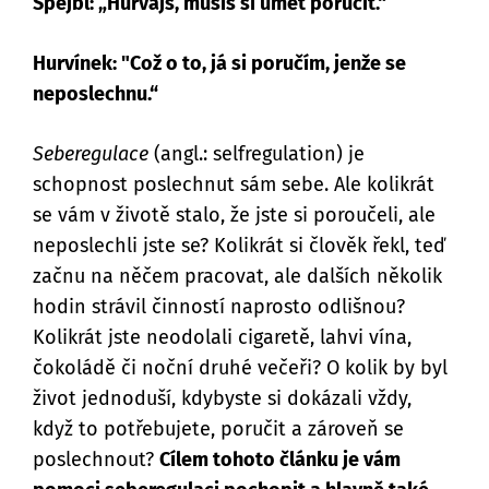
Spejbl: „Hurvajs, musíš si umět poručit.“
Hurvínek: "Což o to, já si poručím, jenže se
neposlechnu.“
Seberegulace
(angl.: selfregulation) je
schopnost poslechnut sám sebe. Ale kolikrát
se vám v životě stalo, že jste si poroučeli, ale
neposlechli jste se? Kolikrát si člověk řekl, teď
začnu na něčem pracovat, ale dalších několik
hodin strávil činností naprosto odlišnou?
Kolikrát jste neodolali cigaretě, lahvi vína,
čokoládě či noční druhé večeři? O kolik by byl
život jednoduší, kdybyste si dokázali vždy,
když to potřebujete, poručit a zároveň se
poslechnout?
Cílem tohoto článku je vám