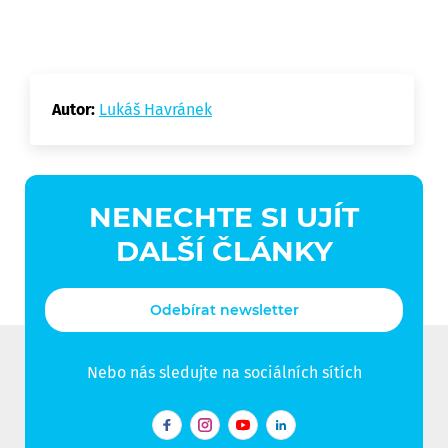
Autor:
Lukáš Havránek
NENECHTE SI UJÍT
DALŠÍ ČLÁNKY
Odebírat newsletter
Nebo nás sledujte na sociálních sítích
Facebook
Instagram
YouTube
LinkedIn