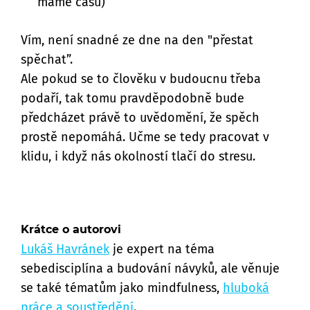
máme času)
Vím, není snadné ze dne na den "přestat
spěchat”.
Ale pokud se to člověku v budoucnu třeba
podaří, tak tomu pravděpodobně bude
předcházet právě to uvědomění, že spěch
prostě nepomáhá. Učme se tedy pracovat v
klidu, i když nás okolností tlačí do stresu.
Krátce o autorovi
Lukáš Havránek
je expert na téma
sebedisciplína a budování návyků, ale věnuje
se také tématům jako mindfulness,
hluboká
práce a soustředění
.