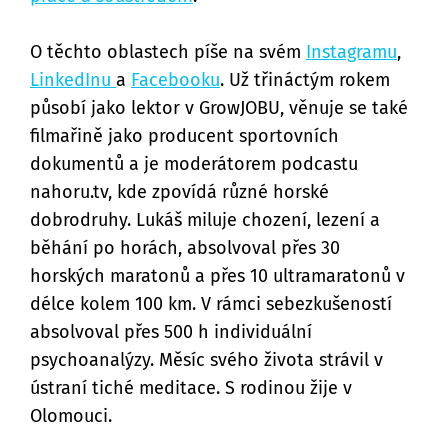
O těchto oblastech píše na svém
Instagramu
,
LinkedInu
a
Facebooku
. Už třináctým rokem
působí jako lektor v GrowJOBU, věnuje se také
filmařině jako producent sportovních
dokumentů a je moderátorem podcastu
nahoru.tv, kde zpovídá různé horské
dobrodruhy. Lukáš miluje chození, lezení a
běhání po horách, absolvoval přes 30
horských maratonů a přes 10 ultramaratonů v
délce kolem 100 km. V rámci sebezkušeností
absolvoval přes 500 h individuální
psychoanalýzy. Měsíc svého života strávil v
ústraní tiché meditace. S rodinou žije v
Olomouci.