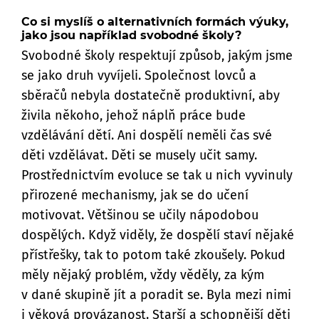
Co si myslíš o alternativních formách výuky,
jako jsou například svobodné školy?
Svobodné školy respektují způsob, jakým jsme
se jako druh vyvíjeli. Společnost lovců a
sběračů nebyla dostatečně produktivní, aby
živila někoho, jehož náplň práce bude
vzdělávání dětí. Ani dospělí neměli čas své
děti vzdělávat. Děti se musely učit samy.
Prostřednictvím evoluce se tak u nich vyvinuly
přirozené mechanismy, jak se do učení
motivovat. Většinou se učily nápodobou
dospělých. Když viděly, že dospělí staví nějaké
přístřešky, tak to potom také zkoušely. Pokud
měly nějaký problém, vždy věděly, za kým
v dané skupině jít a poradit se. Byla mezi nimi
i věková provázanost. Starší a schopnější děti