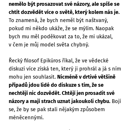
nemělo být prosazovat své názory, ale spíše se
chtít dozvědět více o světě, který kolem nás je.
To znamená, že bych neměl být naštvaný,
pokud mi někdo ukáže, že se mýlím. Naopak
bych mu měl poděkovat za to, že mi ukázal,
v čem je můj model světa chybný.
Řecký filosof Epikúros říkal, že ve vědecké
diskuzi více získá ten, který ji prohrál a já s ním
mohu jen souhlasit.
Nicméně v drtivé většině
případů jdou lidé do diskuze s tím, že se
nechtějí nic dozvědět. Chtějí jen prosadit své
názory a mají strach uznat jakoukoli chybu.
Bojí
se, že by se pak stali nějakým způsobem
méněcennými.