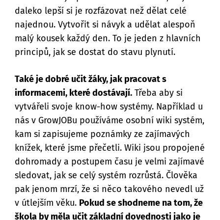
daleko lepší si je rozfázovat než dělat celé
najednou. Vytvořit si návyk a udělat alespoň
malý kousek každý den. To je jeden z hlavních
principů, jak se dostat do stavu plynutí.
Také je dobré učit žáky, jak pracovat s
informacemi, které dostávají.
Třeba aby si
vytvářeli svoje know-how systémy. Například u
nás v GrowJOBu používáme osobní wiki systém,
kam si zapisujeme poznámky ze zajímavých
knížek, které jsme přečetli. Wiki jsou propojené
dohromady a postupem času je velmi zajímavé
sledovat, jak se celý systém rozrůstá. Člověka
pak jenom mrzí, že si něco takového nevedl už
v útlejším věku.
Pokud se shodneme na tom, že
škola by měla učit základní dovednosti jako je