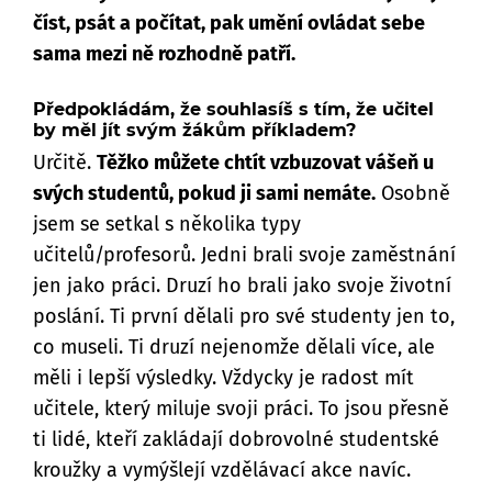
číst, psát a počítat, pak umění ovládat sebe
sama mezi ně rozhodně patří.
Předpokládám, že souhlasíš s tím, že učitel
by měl jít svým žákům příkladem?
Určitě.
Těžko můžete chtít vzbuzovat vášeň u
svých studentů, pokud ji sami nemáte.
Osobně
jsem se setkal s několika typy
učitelů/profesorů. Jedni brali svoje zaměstnání
jen jako práci. Druzí ho brali jako svoje životní
poslání. Ti první dělali pro své studenty jen to,
co museli. Ti druzí nejenomže dělali více, ale
měli i lepší výsledky. Vždycky je radost mít
učitele, který miluje svoji práci. To jsou přesně
ti lidé, kteří zakládají dobrovolné studentské
kroužky a vymýšlejí vzdělávací akce navíc.