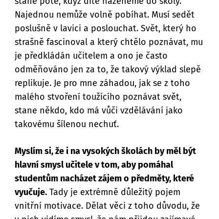
stane poté, když dítě naženeme do školy.
Najednou nemůže volně pobíhat. Musí sedět
poslušně v lavici a poslouchat. Svět, který ho
strašně fascinoval a který chtělo poznávat, mu
je předkládán učitelem a ono je často
odměňováno jen za to, že takový výklad slepě
replikuje. Je pro mne záhadou, jak se z toho
malého stvoření toužícího poznávat svět,
stane někdo, kdo má vůči vzdělávání jako
takovému šílenou nechuť.
Myslím si, že i na vysokých školách by měl být
hlavní smysl učitele v tom, aby pomáhal
studentům nacházet zájem o předměty, které
vyučuje.
Tady je extrémně důležitý pojem
vnitřní motivace. Dělat věci z toho důvodu, že