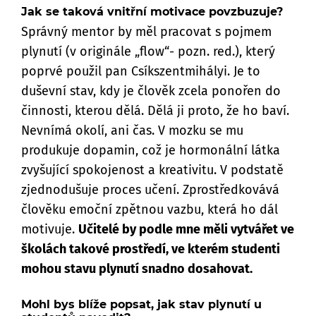
Jak se taková vnitřní motivace povzbuzuje?
Správný mentor by měl pracovat s pojmem
plynutí (v originále „flow“- pozn. red.), který
poprvé použil pan Csíkszentmihályi. Je to
duševní stav, kdy je člověk zcela ponořen do
činnosti, kterou dělá. Dělá ji proto, že ho baví.
Nevnímá okolí, ani čas. V mozku se mu
produkuje dopamin, což je hormonální látka
zvyšující spokojenost a kreativitu. V podstatě
zjednodušuje proces učení. Zprostředkovává
člověku emoční zpětnou vazbu, která ho dál
motivuje.
Učitelé by podle mne měli vytvářet ve
školách takové prostředí, ve kterém studenti
mohou stavu plynutí snadno dosahovat.
Mohl bys blíže popsat, jak stav plynutí u