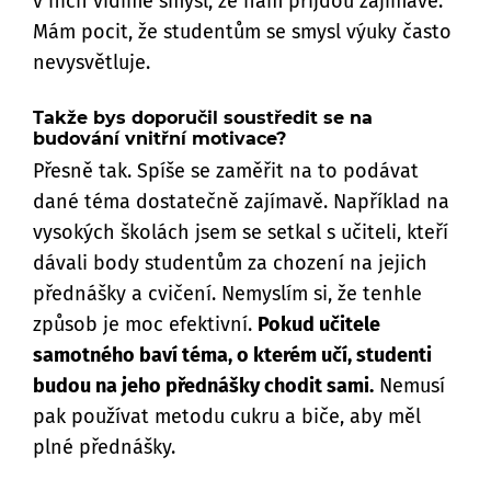
v nich vidíme smysl, že nám přijdou zajímavé.
Mám pocit, že studentům se smysl výuky často
nevysvětluje.
Takže bys doporučil soustředit se na
budování vnitřní motivace?
Přesně tak. Spíše se zaměřit na to podávat
dané téma dostatečně zajímavě. Například na
vysokých školách jsem se setkal s učiteli, kteří
dávali body studentům za chození na jejich
přednášky a cvičení. Nemyslím si, že tenhle
způsob je moc efektivní.
Pokud učitele
samotného baví téma, o kterém učí, studenti
budou na jeho přednášky chodit sami.
Nemusí
pak používat metodu cukru a biče, aby měl
plné přednášky.