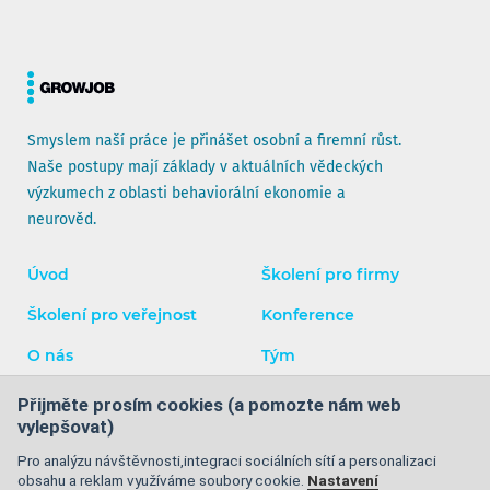
Smyslem naší práce je přinášet osobní a firemní růst.
Naše postupy mají základy v aktuálních vědeckých
výzkumech z oblasti behaviorální ekonomie a
neurověd.
Úvod
Školení pro firmy
Školení pro veřejnost
Konference
O nás
Tým
Blog
Kontakty
Přijměte prosím cookies (a pomozte nám web
vylepšovat)
Facebook
Instagram
YouTube
LinkedIn
Pro analýzu návštěvnosti,integraci sociálních sítí a personalizaci
obsahu a reklam využíváme soubory cookie.
Nastavení