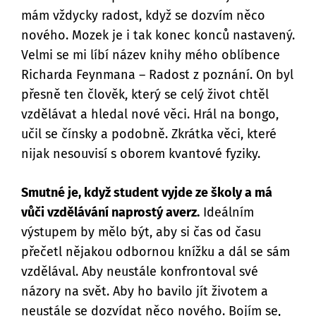
mám vždycky radost, když se dozvím něco
nového. Mozek je i tak konec konců nastavený.
Velmi se mi líbí název knihy mého oblíbence
Richarda Feynmana – Radost z poznání. On byl
přesně ten člověk, který se celý život chtěl
vzdělávat a hledal nové věci. Hrál na bongo,
učil se čínsky a podobně. Zkrátka věci, které
nijak nesouvisí s oborem kvantové fyziky.
Smutné je, když student vyjde ze školy a má
vůči vzdělávání naprostý averz.
Ideálním
výstupem by mělo být, aby si čas od času
přečetl nějakou odbornou knížku a dál se sám
vzdělával. Aby neustále konfrontoval své
názory na svět. Aby ho bavilo jít životem a
neustále se dozvídat něco nového. Bojím se,