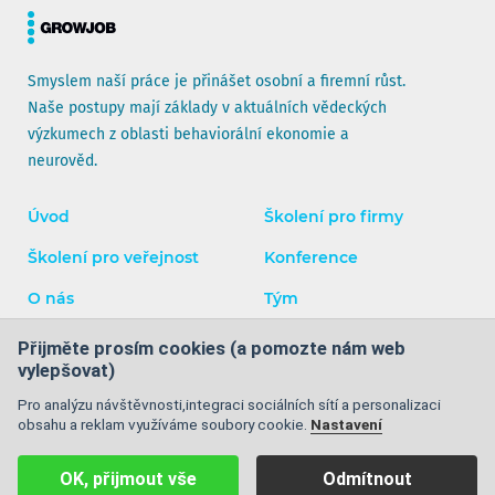
Smyslem naší práce je přinášet osobní a firemní růst.
Naše postupy mají základy v aktuálních vědeckých
výzkumech z oblasti behaviorální ekonomie a
neurověd.
Úvod
Školení pro firmy
Školení pro veřejnost
Konference
O nás
Tým
Blog
Kontakty
Přijměte prosím cookies (a pomozte nám web
vylepšovat)
Facebook
Instagram
YouTube
LinkedIn
Pro analýzu návštěvnosti,integraci sociálních sítí a personalizaci
obsahu a reklam využíváme soubory cookie.
Nastavení
Obchodní podmínky
|
Ochrana osobních údajů
|
Cookies
|
OK, přijmout vše
Odmítnout
Mapa stránek
| © 2008 - 2026 GrowJOB Institute