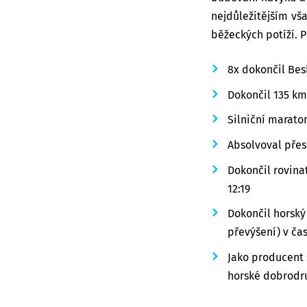
nejdůležitějším vša
běžeckých potíží. 
8x dokončil Bes
Dokončil 135 km
Silniční maraton
Absolvoval přes
Dokončil rovinat
12:19
Dokončil horský
převýšení) v čas
Jako producent 
horské dobrodr