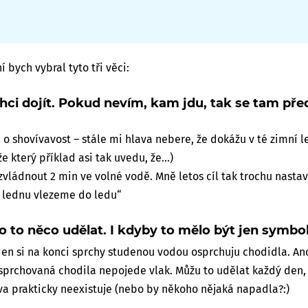
 bych vybral tyto tři věci:
chci dojít. Pokud nevím, kam jdu, tak se tam p
 o shovívavost – stále mi hlava nebere, že dokážu v té zimní 
e který příklad asi tak uvedu, že...)
zvládnout 2 min ve volné vodě. Mně letos cíl tak trochu nasta
 v lednu vlezeme do ledu“
o to něco udělat. I kdyby to mělo být jen symbol
en si na konci sprchy studenou vodou osprchuju chodidla. A
 osprchovaná chodila nepojede vlak. Můžu to udělat každý den, 
va prakticky neexistuje (nebo by někoho nějaká napadla?:)