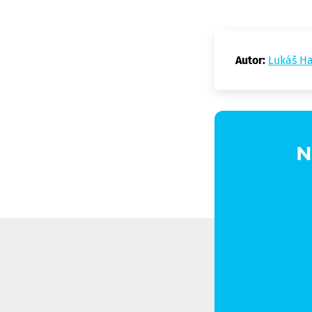
Autor:
Lukáš H
N