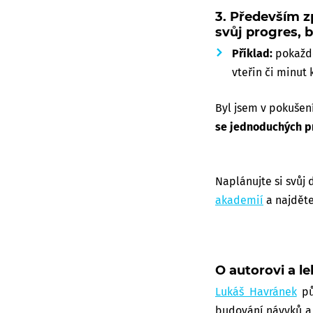
3. Především z
svůj progres, 
Příklad:
pokaždé
vteřin či minut
Byl jsem v pokušení
se jednoduchých pr
Naplánujte si svůj 
akademií
a najděte
O autorovi a le
Lukáš Havránek
pů
budování návyků a 