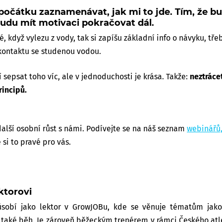
počátku zaznamenávat, jak mi to jde. Tím, že b
budu mít motivaci pokračovat dál.
, když vylezu z vody, tak si zapíšu základní info o návyku, tř
 kontaktu se studenou vodou.
 sepsat toho víc, ale v jednoduchosti je krása. Takže:
neztráce
incipů.
další osobní růst s námi. Podívejte se na náš seznam
webinářů
 si to pravé pro vás.
ktorovi
sobí jako lektor v GrowJOBu, kde se věnuje tématům jako 
také běh. Je zároveň běžeckým trenérem v rámci Českého atl