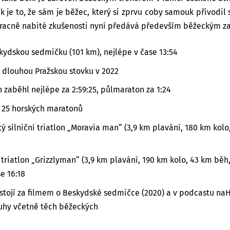
k je to, že sám je běžec, který si zprvu coby samouk přivodi
Pracně nabité zkušenosti nyní předává především běžeckým 
kydskou sedmičku (101 km), nejlépe v čase 13:54
 dlouhou Pražskou stovku v 2022
 zaběhl nejlépe za 2:59:25, půlmaraton za 1:24
 25 horských maratonů
ý silniční triatlon „Moravia man“ (3,9 km plavání, 180 km kolo
 triatlon „Grizzlyman“ (3,9 km plavání, 190 km kolo, 43 km běh
e 16:18
stojí za filmem o Beskydské sedmičce (2020) a v podcastu na
uhy včetně těch běžeckých