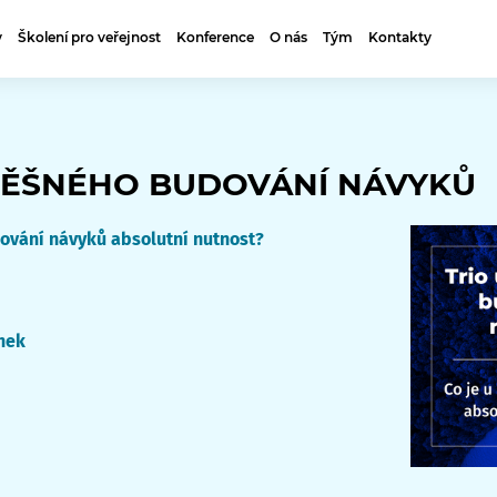
y
Školení pro veřejnost
Konference
O nás
Tým
Kontakty
PĚŠNÉHO BUDOVÁNÍ NÁVYKŮ
dování návyků absolutní nutnost?
nek