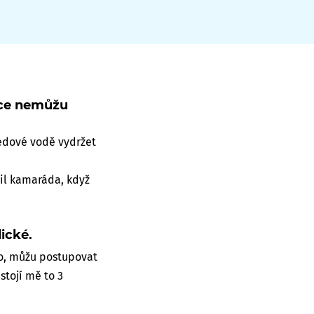
řece nemůžu
ledové vodě vydržet
vil kamaráda, když
ické.
no, můžu postupovat
stojí mě to 3