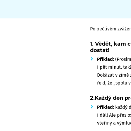
Po pečlivém zvážení
1. Vědět, kam 
dostat!
Příklad:
(Prosím
i pět minut, takž
Dokázat v zimě 
řekl, že „spolu
2.Každý den pr
Příklad:
každý d
i dál! Ale přes
vteřiny a výmlu