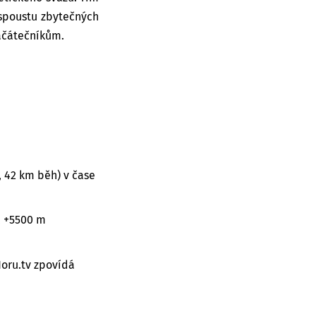
l spoustu zbytečných
začátečníkům.
, 42 km běh) v čase
, +5500 m
Horu.tv zpovídá