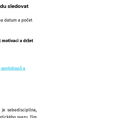
udu sledovat
eba datum a počet
t motivaci a držet
, workshopů a
je sebedisciplína,
etického svazu. Tím