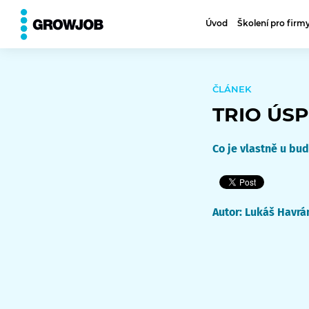
⮨
VŠECHNY ČLÁNKY
Úvod
Školení pro firm
ČLÁNEK
TRIO ÚS
Co je vlastně u bu
Autor:
Lukáš Havrá