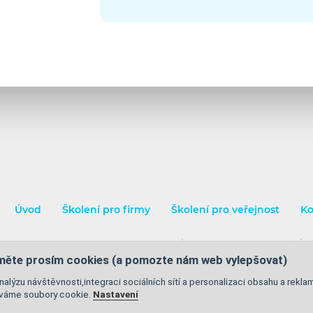
Úvod
Školení pro firmy
Školení pro veřejnost
Ko
Obchodní podmínky
|
Ochrana osobních údajů
|
C
jměte prosím cookies (a pomozte nám web vylepšovat)
nalýzu návštěvnosti,integraci sociálních sítí a personalizaci obsahu a rekla
íváme soubory cookie.
Nastavení