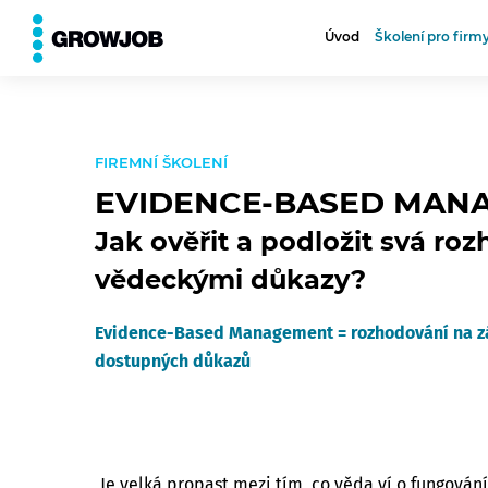
⮨
VŠECHNA TÉMATA
Úvod
Školení pro firm
FIREMNÍ ŠKOLENÍ
EVIDENCE-BASED MAN
Jak ověřit a podložit svá ro
vědeckými důkazy?
Evidence-Based Management = rozhodování na z
dostupných důkazů
Je velká propast mezi tím, co věda ví o fungování 