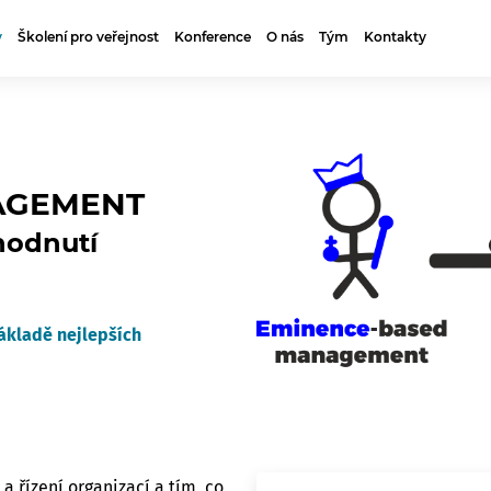
y
Školení pro veřejnost
Konference
O nás
Tým
Kontakty
AGEMENT
zhodnutí
ákladě nejlepších
a řízení organizací a tím, co