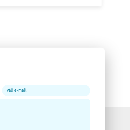
Váš
e-
mail