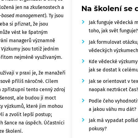
Na školení se 
aložená jen na zkušenostech a
-based management
). Ty jsou
Jak funguje vědecká m
ba si přiznat, že jsou
toho, jak svět funguje?
 může vést ke špatným
vání managerů významně
Jak formulovat otázk
 Výzkumy jsou totiž jedním
vědeckých výzkumech
e přitom nejméně využívaným.
Kde vědecké výzkumy h
jak se dostat k celém
ívají v praxi je, že manažeři
asově příliš náročné. Cílem
Jak se orientovat v t
m zpřístupní tento cenný zdroj
naopak neztrácet čas
šenost, ale budou jí moct
Podle čeho vyhodnoti
ky výzkumů, které jim mohou
a jakou váhu mu dát?
lí a zvolit lepší postup;
Jak má vypadat pořádn
ich šance na úspěch. Účastníci
pokusy?
ze školení.