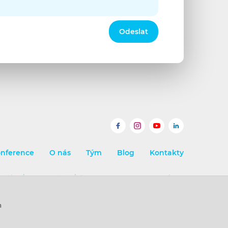
Odeslat
Facebook
Instagram
YouTube
LinkedIn
nference
O nás
Tým
Blog
Kontakty
ookies
|
Mapa stránek
| © 2008 - 2026 GrowJOB Institute
m