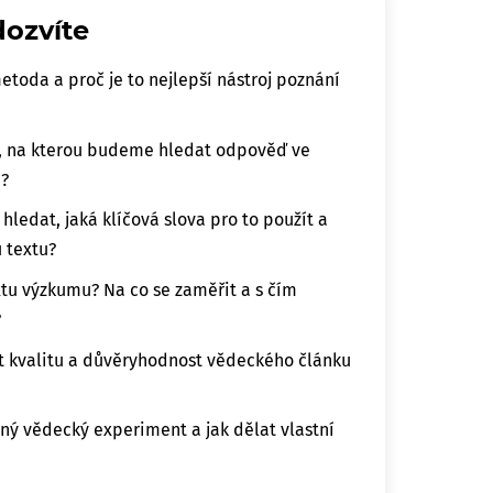
dozvíte
etoda a proč je to nejlepší nástroj poznání
u, na kterou budeme hledat odpověď ve
?
ledat, jaká klíčová slova pro to použít a
u textu?
extu výzkumu? Na co se zaměřit a s čím
?
t kvalitu a důvěryhodnost vědeckého článku
ý vědecký experiment a jak dělat vlastní