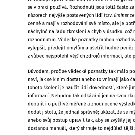
se v praxi používá. Rozhodnutí jsou totiž často z
názorech nejvýše postavených lidí (tzv.
Eminence
cenné a mají v rozhodování své místo, ale je potře
náchylné na řadu zkreslení a chyb v úsudku, což
rozhodnutím. Vědecké poznatky mohou rozhodo
vylepšit, předejít omylům a ušetřit hodně peněz.
z vůbec nejspolehlivějších zdrojů informací, al
Důvodem, proč se vědecké poznatky tak málo použ
neví, jak se k nim dostat anebo to vnímají jako č
tohoto školení je naučit lidi dovednosti, které ji
informací. Nebudou tak odkázáni jen na svou zku
doplnit i o pečlivě měřené a zhodnocené výsled
dodat jistotu, že jednají správně; ukázat, že se mý
anebo svůj postup upravit tak, aby se zvýšily jej
dostanou manuál, který shrnuje to nejdůležitější 