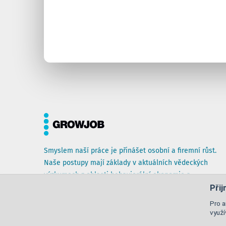
Smyslem naší práce je přinášet osobní a firemní růst.
Naše postupy mají základy v aktuálních vědeckých
výzkumech z oblasti behaviorální ekonomie a
neurověd.
Při
Pro a
využ