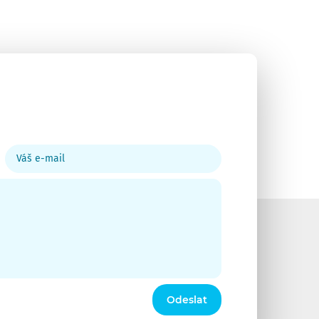
Váš
e-
mail
Odeslat