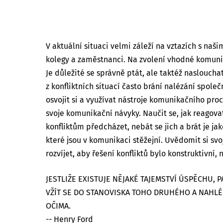
V aktuální situaci velmi záleží na vztazích s naš
kolegy a zaměstnanci. Na zvolení vhodné komun
Je důležité se správně ptát, ale taktéž naslouch
z konfliktních situací často brání nalézání spole
osvojit si a využívat nástroje komunikačního proc
svoje komunikační návyky. Naučit se, jak reagovat 
konfliktům předcházet, nebát se jich a brát je ja
které jsou v komunikaci stěžejní. Uvědomit si sv
rozvíjet, aby řešení konfliktů bylo konstruktivní, n
JESTLIŽE EXISTUJE NĚJAKÉ TAJEMSTVÍ ÚSPĚCHU, 
VŽÍT SE DO STANOVISKA TOHO DRUHÉHO A NAHLE
OČIMA.
-- Henry Ford