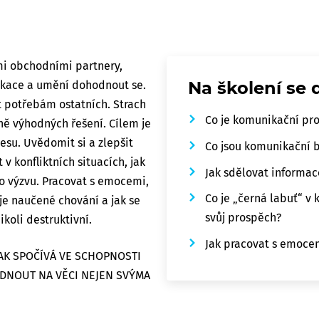
imi obchodními partnery,
Na školení se 
ikace a umění dohodnout se.
at potřebám ostatních. Strach
Co je komunikační proc
čně výhodných řešení. Cílem je
esu. Uvědomit si a zlepšit
Co jsou komunikační b
v konfliktních situacích, jak
Jak sdělovat informa
ko výzvu. Pracovat s emocemi,
Co je „černá labuť“ v 
oje naučené chování a jak se
svůj prospěch?
ikoli destruktivní.
Jak pracovat s emocem
PAK SPOČÍVÁ VE SCHOPNOSTI
́DNOUT NA VĚCI NEJEN SVÝMA