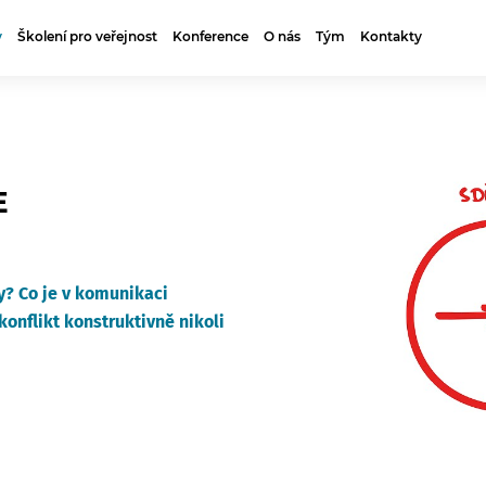
y
Školení pro veřejnost
Konference
O nás
Tým
Kontakty
E
?
y? Co je v komunikaci
 konflikt konstruktivně nikoli