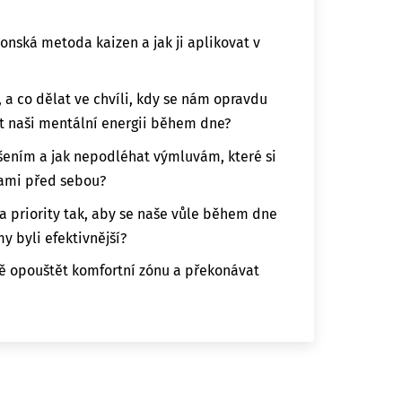
onská metoda kaizen a jak ji aplikovat v
 a co dělat ve chvíli, kdy se nám opravdu
t naši mentální energii během dne?
šením a jak nepodléhat výmluvám, které si
sami před sebou?
 a priority tak, aby se naše vůle během dne
y byli efektivnější?
ě opouštět komfortní zónu a překonávat