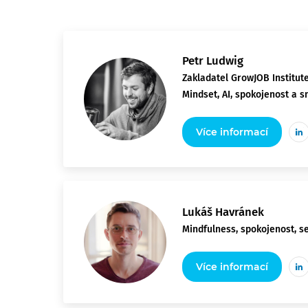
Petr Ludwig
Zakladatel GrowJOB Institut
Mindset, AI, spokojenost a s
Více informací
Lukáš Havránek
Mindfulness, spokojenost, s
Více informací