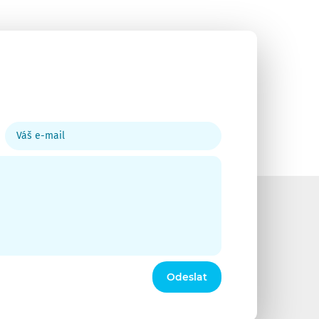
Váš
e-
mail
Odeslat