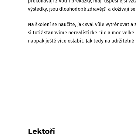
překonávají životní překážky, mají úspěšnější vzta
výsledky, jsou dlouhodobě zdravější a dožívají se 
Na školení se naučíte, jak sval vůle vytrénovat a 
si totiž stanovíme nerealistické cíle a moc velké
naopak ještě více oslabit. Jak tedy na udržiteln
Lektoři