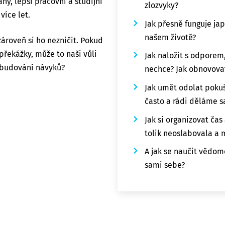
hy, lepší pracovní a studijní
zlozvyky?
více let.
Jak přesně funguje jap
našem životě?
zároveň si ho nezničit. Pokud
 překážky, může to naši vůli
Jak naložit s odporem,
é budování návyků?
nechce? Jak obnovova
Jak umět odolat poku
často a rádi děláme 
Jak si organizovat čas
tolik neoslabovala a m
A jak se naučit vědom
sami sebe?