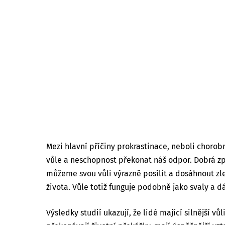
Mezi hlavní příčiny prokrastinace, neboli chorob
vůle a neschopnost překonat náš odpor. Dobrá zp
můžeme svou vůli výrazně posílit a dosáhnout zl
života. Vůle totiž funguje podobně jako svaly a 
Výsledky studií ukazují, že lidé mající silnější vůl