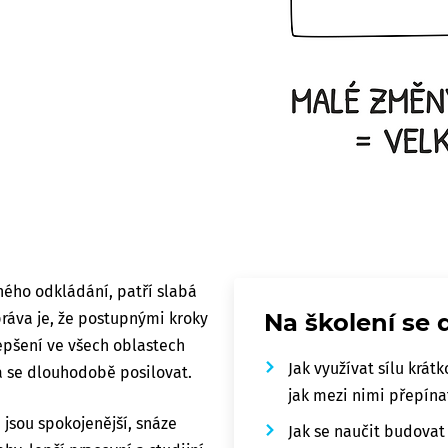
ného odkládání, patří slabá
Na školení se 
ráva je, že postupnými kroky
epšení ve všech oblastech
Jak využívat sílu krá
dá se dlouhodobě posilovat.
jak mezi nimi přepína
i jsou spokojenější, snáze
Jak se naučit budovat