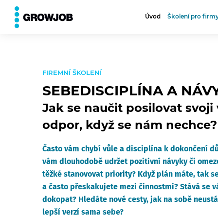
⮨
VŠECHNA TÉMATA
Úvod
Školení pro firm
FIREMNÍ ŠKOLENÍ
SEBEDISCIPLÍNA A NÁV
Jak se naučit posilovat svoji
odpor, když se nám nechce?
Často vám chybí vůle a disciplína k dokončení dů
vám dlouhodobě udržet pozitivní návyky či omezo
těžké stanovovat priority? Když plán máte, tak s
a často přeskakujete mezi činnostmi? Stává se v
dokopat? Hledáte nové cesty, jak na sobě neustál
lepší verzí sama sebe?