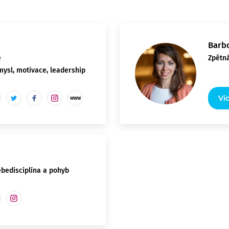
Barb
e
Zpětná
mysl, motivace, leadership
Ví
ebedisciplína a pohyb