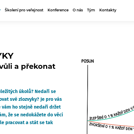
y
Školení pro veřejnost
Konference
O nás
Tým
Kontakty
YKY
 vůli a překonat
ležitých úkolů? Nedaří se
vat své zlozvyky? Je pro vás
e vám ho stejně nedaří držet
ám, že se nedokážete do věcí
e pracovat a stát se tak