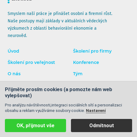
Smyslem naší práce je přinášet osobní a firemní růst.
Naše postupy mají základy v aktuálních vědeckých
výzkumech z oblasti behaviorální ekonomie a
neurověd.
Úvod
Školení pro firmy
Školení pro veřejnost
Konference
O nás
Tým
Blog
Kontakty
Přijměte prosím cookies (a pomozte nám web
vylepšovat)
Facebook
Instagram
YouTube
LinkedIn
Pro analýzu návštěvnosti,integraci sociálních sítí a personalizaci
obsahu a reklam využíváme soubory cookie.
Nastavení
Obchodní podmínky
|
Ochrana osobních údajů
|
Cookies
|
Mapa stránek
| © 2008 - 2026 GrowJOB Institute
OK, přijmout vše
Odmítnout