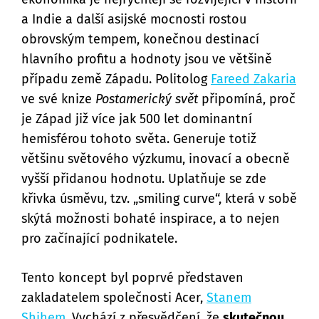
a Indie a další asijské mocnosti rostou
obrovským tempem, konečnou destinací
hlavního profitu a hodnoty jsou ve většině
případu země Západu. Politolog
Fareed Zakaria
ve své knize
Postamerický svět
připomíná, proč
je Západ již více jak 500 let dominantní
hemisférou tohoto světa. Generuje totiž
většinu světového výzkumu, inovací a obecně
vyšší přidanou hodnotu. Uplatňuje se zde
křivka úsměvu, tzv. „smiling curve“, která v sobě
skýtá možnosti bohaté inspirace, a to nejen
pro začínající podnikatele.
Tento koncept byl poprvé představen
zakladatelem společnosti Acer,
Stanem
Shihem
. Vychází z přesvědčení, že
skutečnou