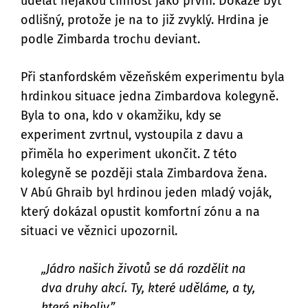
udělat nějakou činnost jako první. Dokáže být
odlišný, protože je na to již zvyklý. Hrdina je
podle Zimbarda trochu deviant.
Při stanfordském vězeňském experimentu byla
hrdinkou situace jedna Zimbardova kolegyně.
Byla to ona, kdo v okamžiku, kdy se
experiment zvrtnul, vystoupila z davu a
přiměla ho experiment ukončit. Z této
kolegyně se později stala Zimbardova žena.
V Abú Ghraib byl hrdinou jeden mladý voják,
který dokázal opustit komfortní zónu a na
situaci ve věznici upozornil.
„Jádro našich životů se dá rozdělit na
dva druhy akcí. Ty, které uděláme, a ty,
které nikoliv.”