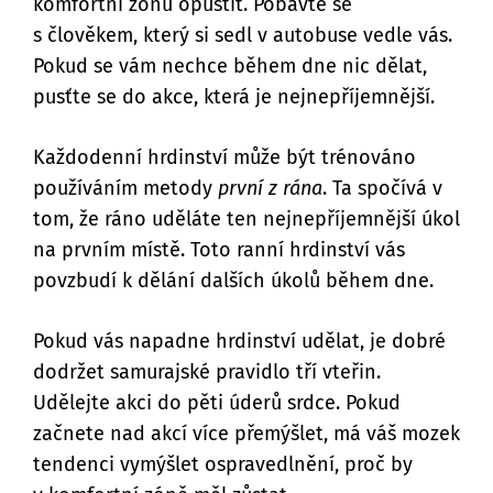
komfortní zónu opustit. Pobavte se
s člověkem, který si sedl v autobuse vedle vás.
Pokud se vám nechce během dne nic dělat,
pusťte se do akce, která je nejnepříjemnější.
Každodenní hrdinství může být trénováno
používáním metody
první z rána
. Ta spočívá v
tom, že ráno uděláte ten nejnepříjemnější úkol
na prvním místě. Toto ranní hrdinství vás
povzbudí k dělání dalších úkolů během dne.
Pokud vás napadne hrdinství udělat, je dobré
dodržet samurajské pravidlo tří vteřin.
Udělejte akci do pěti úderů srdce. Pokud
začnete nad akcí více přemýšlet, má váš mozek
tendenci vymýšlet ospravedlnění, proč by