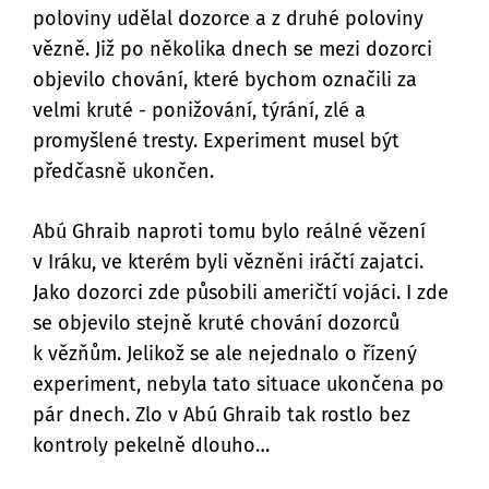
poloviny udělal dozorce a z druhé poloviny
vězně. Již po několika dnech se mezi dozorci
objevilo chování, které bychom označili za
velmi kruté - ponižování, týrání, zlé a
promyšlené tresty. Experiment musel být
předčasně ukončen.
Abú Ghraib naproti tomu bylo reálné vězení
v Iráku, ve kterém byli vězněni iráčtí zajatci.
Jako dozorci zde působili američtí vojáci. I zde
se objevilo stejně kruté chování dozorců
k vězňům. Jelikož se ale nejednalo o řízený
experiment, nebyla tato situace ukončena po
pár dnech. Zlo v Abú Ghraib tak rostlo bez
kontroly pekelně dlouho…