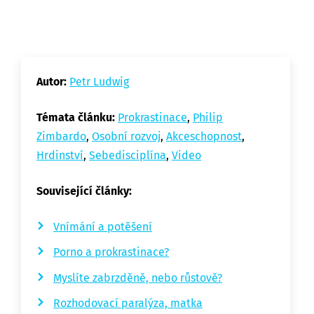
Autor:
Petr Ludwig
Témata článku:
Prokrastinace
,
Philip
Zimbardo
,
Osobní rozvoj
,
Akceschopnost
,
Hrdinství
,
Sebedisciplína
,
Video
Související články:
Vnímání a potěšení
Porno a prokrastinace?
Myslíte zabrzděně, nebo růstově?
Rozhodovací paralýza, matka