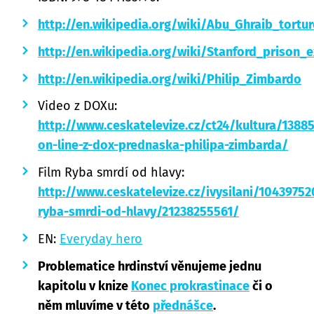
http://en.wikipedia.org/wiki/Abu_Ghraib_tort
http://en.wikipedia.org/wiki/Stanford_prison_
http://en.wikipedia.org/wiki/Philip_Zimbardo
Video z DOXu:
http://www.ceskatelevize.cz/ct24/kultura/13885
on-line-z-dox-prednaska-philipa-zimbarda/
Film Ryba smrdí od hlavy:
http://www.ceskatelevize.cz/ivysilani/10439752
ryba-smrdi-od-hlavy/21238255561/
EN:
Everyday hero
Problematice hrdinství věnujeme jednu
kapitolu v knize
Konec prokrastinace
či o
něm mluvíme v této
přednášce
.