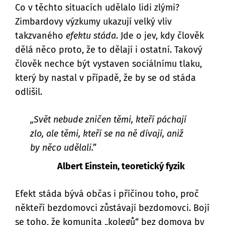
Co v těchto situacích udělalo lidi zlými?
Zimbardovy výzkumy ukazují velký vliv
takzvaného
efektu stáda
. Jde o jev, kdy člověk
dělá něco proto, že to dělají i ostatní. Takový
člověk nechce být vystaven sociálnímu tlaku,
který by nastal v případě, že by se od stáda
odlišil.
„Svět nebude zničen těmi, kteří páchají
zlo, ale těmi, kteří se na ně dívají, aniž
by něco udělali.”
Albert Einstein, teoretický fyzik
Efekt stáda bývá občas i příčinou toho, proč
někteří bezdomovci zůstávají bezdomovci. Bojí
se toho, že komunita „kolegů“ bez domova by