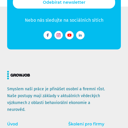
Odebírat newsletter
Nebo nás sledujte na sociálních sítích
Facebook
Instagram
YouTube
LinkedIn
Smyslem naší práce je přinášet osobní a firemní růst.
Naše postupy mají základy v aktuálních vědeckých
výzkumech z oblasti behaviorální ekonomie a
neurověd.
Úvod
Školení pro firmy