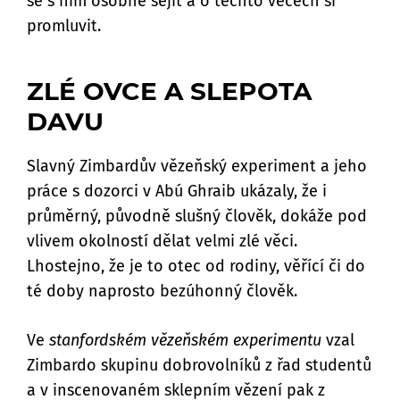
se s ním osobně sejít a o těchto věcech si
promluvit.
ZLÉ OVCE A SLEPOTA
DAVU
Slavný Zimbardův vězeňský experiment a jeho
práce s dozorci v Abú Ghraib ukázaly, že i
průměrný, původně slušný člověk, dokáže pod
vlivem okolností dělat velmi zlé věci.
Lhostejno, že je to otec od rodiny, věřící či do
té doby naprosto bezúhonný člověk.
Ve
stanfordském vězeňském experimentu
vzal
Zimbardo skupinu dobrovolníků z řad studentů
a v inscenovaném sklepním vězení pak z