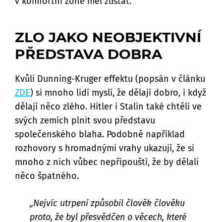
v komfortní zóně měl zůstat.
ZLO JAKO NEOBJEKTIVNÍ
PŘEDSTAVA DOBRA
Kvůli Dunning-Kruger effektu (popsán v článku
ZDE
) si mnoho lidí myslí, že dělají dobro, i když
dělají něco zlého. Hitler i Stalin také chtěli ve
svých zemích plnit svou představu
společenského blaha. Podobně například
rozhovory s hromadnými vrahy ukazují, že si
mnoho z nich vůbec nepřipouští, že by dělali
něco špatného.
„Nejvíc utrpení způsobil člověk člověku
proto, že byl přesvědčen o věcech, které