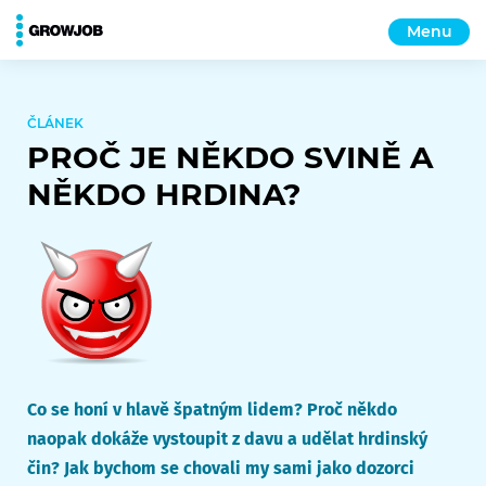
Menu
ČLÁNEK
PROČ JE NĚKDO SVINĚ A
NĚKDO HRDINA?
Co se honí v hlavě špatným lidem? Proč někdo
naopak dokáže vystoupit z davu a udělat hrdinský
čin? Jak bychom se chovali my sami jako dozorci