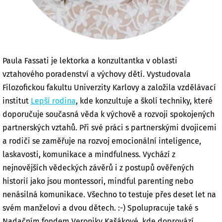
Paula Fassati je lektorka a konzultantka v oblasti
vztahového poradenství a výchovy dětí. Vystudovala
Filozofickou fakultu Univerzity Karlovy a založila vzdělávací
institut
Lepší rodina
, kde konzultuje a školí techniky, které
doporučuje současná věda k výchově a rozvoji spokojených
partnerských vztahů. Při své práci s partnerskými dvojicemi
a rodiči se zaměřuje na rozvoj emocionální inteligence,
laskavosti, komunikace a mindfulness. Vychází z
nejnovějších vědeckých závěrů i z postupů ověřených
historií jako jsou montessori, mindful parenting nebo
nenásilná komunikace. Všechno to testuje přes deset let na
svém manželovi a dvou dětech. :-) Spolupracuje také s
Nadačním fondem Veroniky Kašákové, kde doprovází