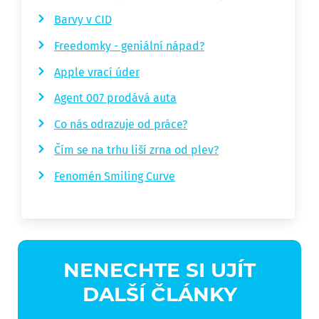
Barvy v CID
Freedomky - geniální nápad?
Apple vrací úder
Agent 007 prodává auta
Co nás odrazuje od práce?
Čím se na trhu liší zrna od plev?
Fenomén Smiling Curve
NENECHTE SI UJÍT
DALŠÍ ČLÁNKY