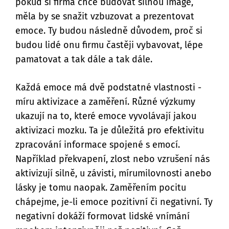
pokud si firma chce budovat silnou image,
měla by se snažit vzbuzovat a prezentovat
emoce. Ty budou následně důvodem, proč si
budou lidé onu firmu častěji vybavovat, lépe
pamatovat a tak dále a tak dále.
Každá emoce má dvě podstatné vlastnosti -
míru aktivizace a zaměření. Různé výzkumy
ukazují na to, které emoce vyvolávají jakou
aktivizaci mozku. Ta je důležitá pro efektivitu
zpracování informace spojené s emocí.
Například překvapení, zlost nebo vzrušení nás
aktivizují silně, u závisti, mírumilovnosti anebo
lásky je tomu naopak. Zaměřením pocitu
chápejme, je-li emoce pozitivní či negativní. Ty
negativní dokáží formovat lidské vnímání