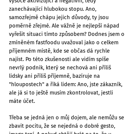
vysoce aktivizující a negativní, tedy
zanechávající hlubokou stopu. Ano,
samozřejmě chápu jejich důvody, ty jsou
poměrně zřejmé. Ale vážně je nejlepší nápad
vyřešit situaci tímto způsobem? Dodnes jsem o
zmíněném fastfoodu uvažoval jako o celkem
příjemném místě, kde se občas dá rychle
najíst. Po této zkušenosti ale vidím spíše
nevrlý podnik, který se nechová ani příliš
lidsky ani příliš příjemně, bazíruje na
"hloupostech" a říká lidem: Ano, jste zákazník,
ale já si to ještě musím zkontrolovat, jestli
máte účet.
Třeba se jedná jen o můj dojem, ale nemůžu se
zbavit pocitu, že se nejedná o dobré gesto,