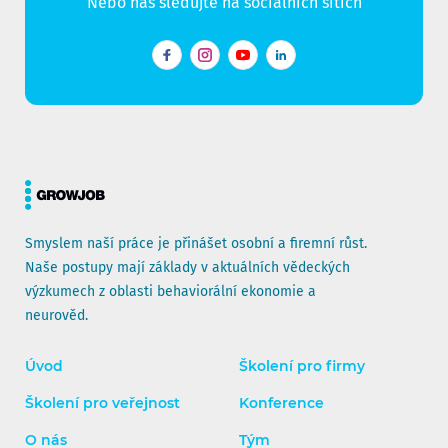
Nebo nás sledujte na sociálních sítích
Facebook
Instagram
YouTube
LinkedIn
Smyslem naší práce je přinášet osobní a firemní růst.
Naše postupy mají základy v aktuálních vědeckých
výzkumech z oblasti behaviorální ekonomie a
neurověd.
Úvod
Školení pro firmy
Školení pro veřejnost
Konference
O nás
Tým