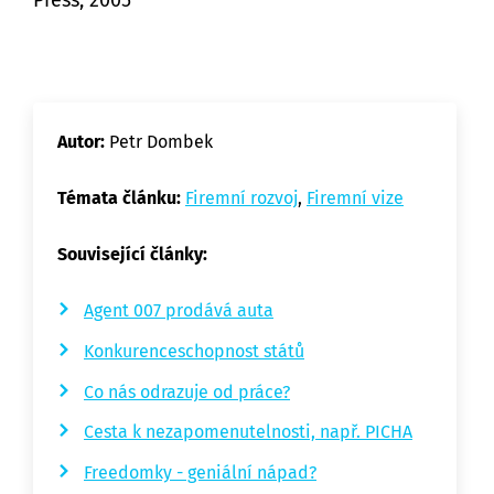
Press, 2005
Autor:
Petr Dombek
Témata článku:
Firemní rozvoj
,
Firemní vize
Související články:
Agent 007 prodává auta
Konkurenceschopnost států
Co nás odrazuje od práce?
Cesta k nezapomenutelnosti, např. PICHA
Freedomky - geniální nápad?