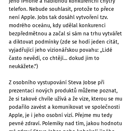
jeho iPhone a nabídnou konkurenční chytrý
telefon. Nebude souhlasit, protože to přece
není Apple. Jobs tak dosáhl vytvoření tzv.
modrého oceánu, kdy udělal konkurenci
bezpředmětnou a začal si sám na trhu vytvářet
a diktovat podmínky (zde se hodí jeden citát,
vyjadřující jeho vizionářskou povahu: „Lidé
často nevědí, co chtějí… dokud jim to
neukážete.“)
Z osobního vystupování Steva Jobse při
prezentaci nových produktů můžeme poznat,
že si takové chvíle užívá a že vize, kterou se mu
podařilo zavést a komunikovat ve společnosti
Apple, je i jeho osobní vizí. Přejme mu tedy
pevné zdraví. Polemiky nad tím, jakou hodnotu