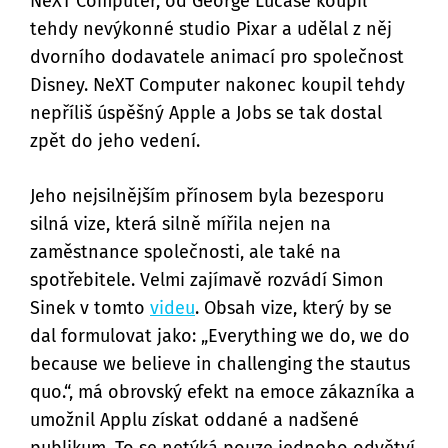
NeXT Computer, od George Lucase koupil
tehdy nevýkonné studio Pixar a udělal z něj
dvorního dodavatele animací pro společnost
Disney. NeXT Computer nakonec koupil tehdy
nepříliš úspěšný Apple a Jobs se tak dostal
zpět do jeho vedení.
Jeho nejsilnějším přínosem byla bezesporu
silná vize, která silně mířila nejen na
zaměstnance společnosti, ale také na
spotřebitele. Velmi zajímavě rozvádí Simon
Sinek v tomto
videu
. Obsah vize, který by se
dal formulovat jako: „Everything we do, we do
because we believe in challenging the stautus
quo.“, má obrovský efekt na emoce zákazníka a
umožnil Applu získat oddané a nadšené
publikum. To se netýká pouze jednoho odvětví