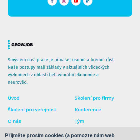
Facebook
Instagram
YouTube
LinkedIn
Smyslem naší práce je přinášet osobní a firemní růst.
Naše postupy mají základy v aktuálních vědeckých
výzkumech z oblasti behaviorální ekonomie a
neurověd.
Úvod
Školení pro firmy
Školení pro veřejnost
Konference
O nás
Tým
Blog
Kontakty
Přijměte prosím cookies (a pomozte nám web