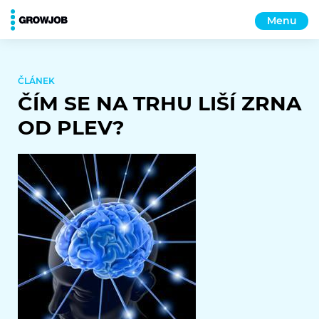
Menu
ČLÁNEK
ČÍM SE NA TRHU LIŠÍ ZRNA
OD PLEV?