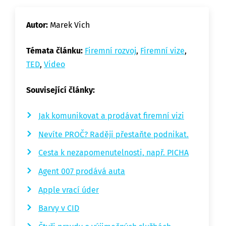
Autor:
Marek Vich
Témata článku:
Firemní rozvoj
,
Firemní vize
,
TED
,
Video
Související články:
Jak komunikovat a prodávat firemní vizi
Nevíte PROČ? Raději přestaňte podnikat.
Cesta k nezapomenutelnosti, např. PICHA
Agent 007 prodává auta
Apple vrací úder
Barvy v CID