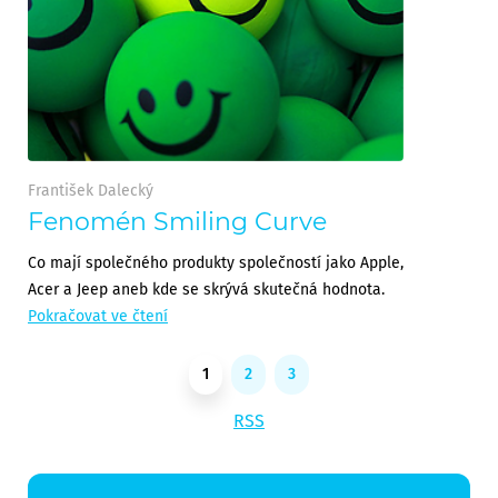
František Dalecký
Fenomén Smiling Curve
Co mají společného produkty společností jako Apple,
Acer a Jeep aneb kde se skrývá skutečná hodnota.
Pokračovat ve čtení
1
2
3
RSS