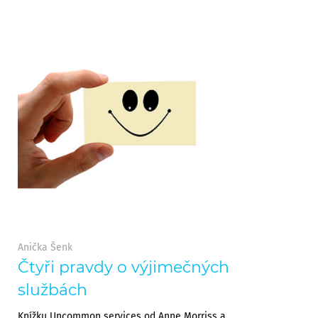
Anička Šenk
Čtyři pravdy o výjimečných
službách
Knížku Uncommon services od Anne Morriss a