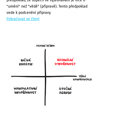
předpoklad, že úspěch ve vyjednávání je více o
"umění" než "vědě" (přípravě). Tento předpoklad
vede k podcenění přípravy.
Pokračovat ve čtení