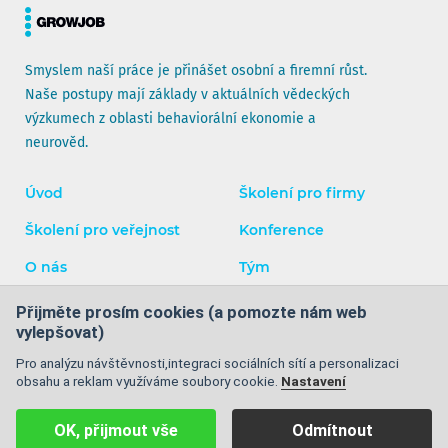
Smyslem naší práce je přinášet osobní a firemní růst.
Naše postupy mají základy v aktuálních vědeckých
výzkumech z oblasti behaviorální ekonomie a
neurověd.
Úvod
Školení pro firmy
Školení pro veřejnost
Konference
O nás
Tým
Blog
Kontakty
Přijměte prosím cookies (a pomozte nám web
vylepšovat)
Facebook
Instagram
YouTube
LinkedIn
Pro analýzu návštěvnosti,integraci sociálních sítí a personalizaci
obsahu a reklam využíváme soubory cookie.
Nastavení
Obchodní podmínky
|
Ochrana osobních údajů
|
Cookies
|
OK, přijmout vše
Odmítnout
Mapa stránek
| © 2008 - 2026 GrowJOB Institute