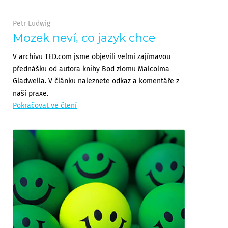
Petr Ludwig
Mozek neví, co jazyk chce
V archívu TED.com jsme objevili velmi zajímavou
přednášku od autora knihy Bod zlomu Malcolma
Gladwella. V článku naleznete odkaz a komentáře z
naší praxe.
Pokračovat ve čtení